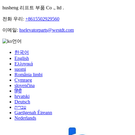
husheng 리프트 부품 Co ., ltd .
전화 우리:
+8615502929560
이메일:
hselevatorparts@westdt.com
언어
한국어
English
Ελληνικά
suomi
România limbi
Cymraeg
slovenčina
हिंदी
hrvatski
Deutsch
עברית
Gaeilgenah Éireann
Nederlands