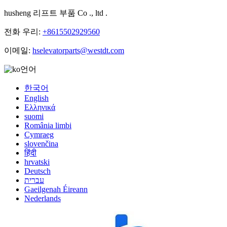
husheng 리프트 부품 Co ., ltd .
전화 우리:
+8615502929560
이메일:
hselevatorparts@westdt.com
언어
한국어
English
Ελληνικά
suomi
România limbi
Cymraeg
slovenčina
हिंदी
hrvatski
Deutsch
עברית
Gaeilgenah Éireann
Nederlands